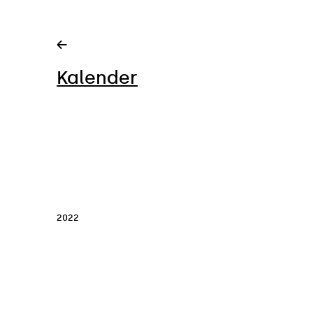
Zum
Inhalt
springen
←
Kalender
2022