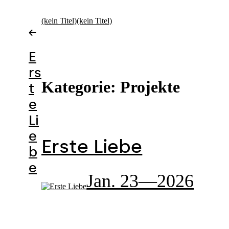
Zum
Inhalt
(kein Titel)
(kein Titel)
springen
←
E
rs
Kategorie:
Projekte
t
e
Li
e
Erste Liebe
b
e
Jan. 23—2026